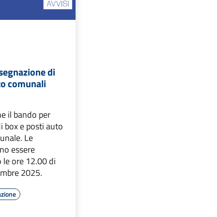
ssegnazione di
to comunali
ne il bando per
i box e posti auto
unale. Le
no essere
 le ore 12.00 di
embre 2025.
azione