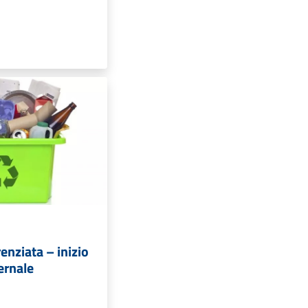
enziata – inizio
ernale