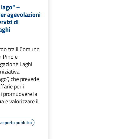
 lago" –
er agevolazioni
ervizi di
aghi
rdo tra il Comune
n Pino e
gazione Laghi
iniziativa
lago”, che prevede
ffarie per i
 di promuovere la
a e valorizzare il
rasporto pubblico