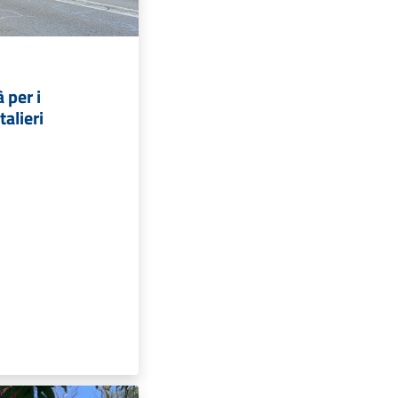
 per i
talieri