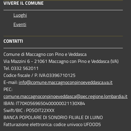
VIVERE IL COMUNE
Luoghi
Eventi
CONTATTI
Comune di Maccagno con Pino e Veddasca
Via Mazzini 6 - 21061 Maccagno con Pino e Veddasca (VA)
Tel. 0332 562011
Codice fiscale / P. IVA:03396710125
E-mail:
info@comune.maccagnoconpinoeveddasca.va.it
PEC:
comune.maccagnoconpinoeveddasca@pec.regione.lombardia.it
IBAN: IT70K0569650400000021130X84
Swift/BIC : POSOIT22XXX
BANCA POPOLARE DI SONDRIO FILIALE DI LUINO
Fatturazione elettronica: codice univoco UFOOD5