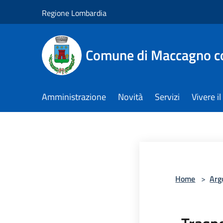
Salta al contenuto principale
Regione Lombardia
Comune di Maccagno co
Amministrazione
Novità
Servizi
Vivere 
Home
>
Arg