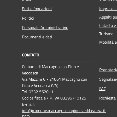
Enti e fondazioni
Imprese 
Appalti pu
Politici
Catasto e
Personale Amministrativo
Turismo
Documenti e dati
Mobilità e
CONTATTI
Comune di Maccagno con Pino e
Prenotaz
Veddasca
Via Mazzini 6 - 21061 Maccagno con
Segnalazi
Pino e Veddasca (VA)
FAQ
Tel. 0332 562011
Codice fiscale / P. IVA:03396710125
Richiesta 
E-mail:
info@comune.maccagnoconpinoeveddasca.va.it
PEC: