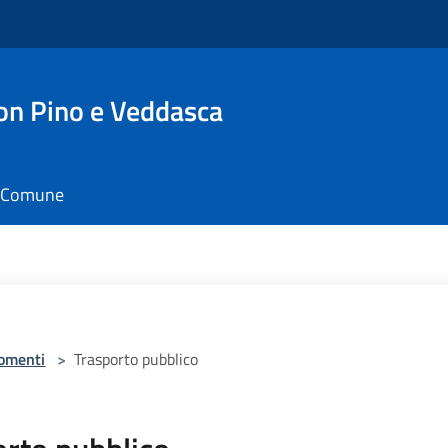
n Pino e Veddasca
il Comune
omenti
>
Trasporto pubblico