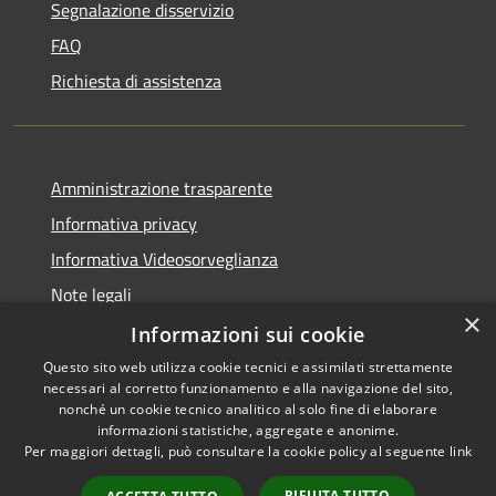
Segnalazione disservizio
FAQ
Richiesta di assistenza
Amministrazione trasparente
Informativa privacy
Informativa Videosorveglianza
Note legali
×
Dichiarazione di accessibilità
Informazioni sui cookie
Questo sito web utilizza cookie tecnici e assimilati strettamente
necessari al corretto funzionamento e alla navigazione del sito,
nonché un cookie tecnico analitico al solo fine di elaborare
informazioni statistiche, aggregate e anonime.
RSS
Copyright © 2026 • Comune di
Per maggiori dettagli, può consultare la cookie policy al seguente
link
Accessibilità
Maccagno con Pino e Veddasca
Privacy
Municipium
• Powered by
•
RIFIUTA TUTTO