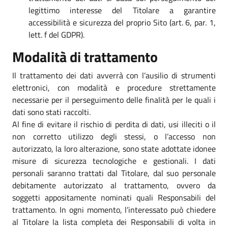
legittimo interesse del Titolare a garantire
accessibilità e sicurezza del proprio Sito (art. 6, par. 1,
lett. f del GDPR).
Modalità di trattamento
Il trattamento dei dati avverrà con l’ausilio di strumenti
elettronici, con modalità e procedure strettamente
necessarie per il perseguimento delle finalità per le quali i
dati sono stati raccolti.
Al fine di evitare il rischio di perdita di dati, usi illeciti o il
non corretto utilizzo degli stessi, o l’accesso non
autorizzato, la loro alterazione, sono state adottate idonee
misure di sicurezza tecnologiche e gestionali. I dati
personali saranno trattati dal Titolare, dal suo personale
debitamente autorizzato al trattamento, ovvero da
soggetti appositamente nominati quali Responsabili del
trattamento. In ogni momento, l’interessato può chiedere
al Titolare la lista completa dei Responsabili di volta in