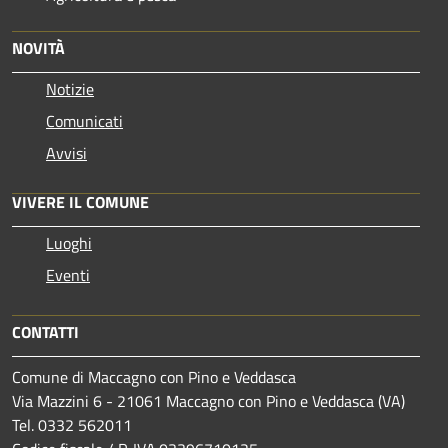
NOVITÀ
Notizie
Comunicati
Avvisi
VIVERE IL COMUNE
Luoghi
Eventi
CONTATTI
Comune di Maccagno con Pino e Veddasca
Via Mazzini 6 - 21061 Maccagno con Pino e Veddasca (VA)
Tel. 0332 562011