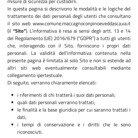
misure di sicurezza per custodirli.
In questa pagina si descrivono le modalità e le logiche del
trattamento dei dati personali degli utenti che consultano
il sito web www.comune.maccagnoconpinoeveddasca.va.it
(il
“Sito”
). L’informativa è resa ai sensi degli artt. 13 e 14
del Regolamento (UE) 2016/679 (“GDPR”) a tutti gli utenti
che, interagendo con il Sito, forniscono i propri dati
personali. La validità dell’informativa contenuta nella
presente pagina è limitata al solo Sito e non si estende ad
altri siti web eventualmente consultabili mediante
collegamento ipertestuale.
Di seguito, verranno chiaramente elencati:
i riferimenti di chi tratterà i suoi dati personali;
quali dati personali verranno trattati;
le finalità e la base giuridica per cui saranno trattati i
dati;
i tempi di conservazione e i diritti che le sono
riconosciuti.