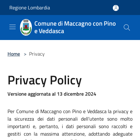
Salta al contenuto principale
Regione Lombardia
Comune di Maccagno con Pino
e Veddasca
Home
>
Privacy
Privacy Policy
Versione aggiornata al 13 dicembre 2024
Per Comune di Maccagno con Pino e Veddasca la privacy e
la sicurezza dei dati personali dell’utente sono molto
importanti e, pertanto, i dati personali sono raccolti e
gestiti con la massima attenzione, adottando adeguate