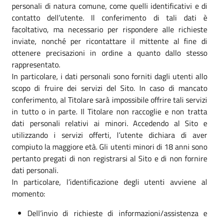
personali di natura comune, come quelli identificativi e di
contatto dell’utente. Il conferimento di tali dati è
facoltativo, ma necessario per rispondere alle richieste
inviate, nonché per ricontattare il mittente al fine di
ottenere precisazioni in ordine a quanto dallo stesso
rappresentato.
In particolare, i dati personali sono forniti dagli utenti allo
scopo di fruire dei servizi del Sito. In caso di mancato
conferimento, al Titolare sarà impossibile offrire tali servizi
in tutto o in parte. Il Titolare non raccoglie e non tratta
dati personali relativi ai minori. Accedendo al Sito e
utilizzando i servizi offerti, l’utente dichiara di aver
compiuto la maggiore età. Gli utenti minori di 18 anni sono
pertanto pregati di non registrarsi al Sito e di non fornire
dati personali.
In particolare, l’identificazione degli utenti avviene al
momento:
Dell’invio di richieste di informazioni/assistenza e