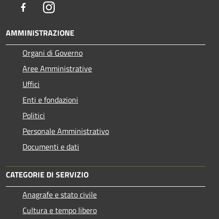
Facebook
Instagram
AMMINISTRAZIONE
Organi di Governo
Aree Amministrative
Uffici
Enti e fondazioni
Politici
Personale Amministrativo
Documenti e dati
CATEGORIE DI SERVIZIO
Anagrafe e stato civile
Cultura e tempo libero