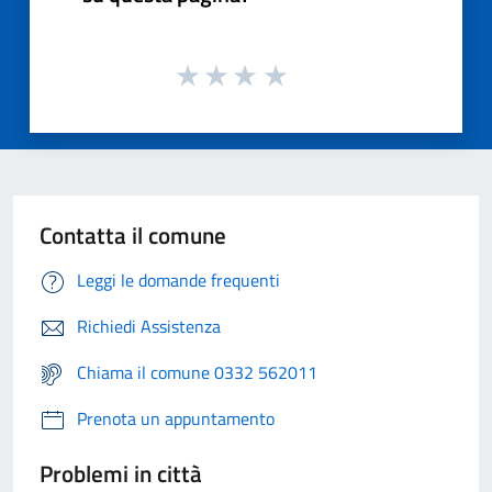
Contatta il comune
Leggi le domande frequenti
Richiedi Assistenza
Chiama il comune 0332 562011
Prenota un appuntamento
Problemi in città