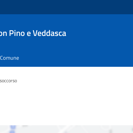
n Pino e Veddasca
il Comune
soccorso