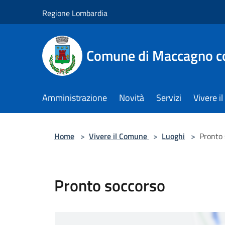
Salta al contenuto principale
Regione Lombardia
Comune di Maccagno co
Amministrazione
Novità
Servizi
Vivere 
Home
>
Vivere il Comune
>
Luoghi
>
Pronto 
Pronto soccorso