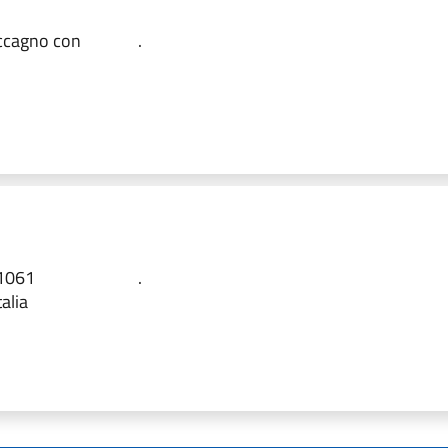
ccagno con
.
21061
.
alia