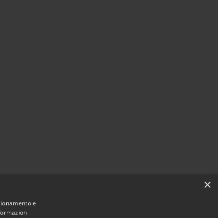
×
nzionamento e
nformazioni