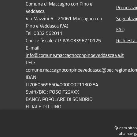
Comune di Maccagno con Pino e
Prenotaz
Veddasca
Via Mazzini 6 - 21061 Maccagno con
Segnalazi
Pino e Veddasca (VA)
FAQ
Tel. 0332 562011
Codice fiscale / P. IVA:03396710125
Richiesta 
E-mail:
info@comune.maccagnoconpinoeveddasca.va.it
PEC:
comune.maccagnoconpinoeveddasca@pec.regione.lomb
IBAN:
IT70K0569650400000021130X84
Swift/BIC : POSOIT22XXX
BANCA POPOLARE DI SONDRIO
FILIALE DI LUINO
Fatturazione elettronica: codice univoco
UFOOD5
Questo sito 
alla navig