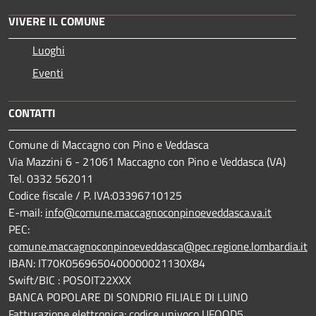
VIVERE IL COMUNE
Luoghi
Eventi
CONTATTI
Comune di Maccagno con Pino e Veddasca
Via Mazzini 6 - 21061 Maccagno con Pino e Veddasca (VA)
Tel. 0332 562011
Codice fiscale / P. IVA:03396710125
E-mail:
info@comune.maccagnoconpinoeveddasca.va.it
PEC:
comune.maccagnoconpinoeveddasca@pec.regione.lombardia.it
IBAN: IT70K0569650400000021130X84
Swift/BIC : POSOIT22XXX
BANCA POPOLARE DI SONDRIO FILIALE DI LUINO
Fatturazione elettronica: codice univoco UFOOD5