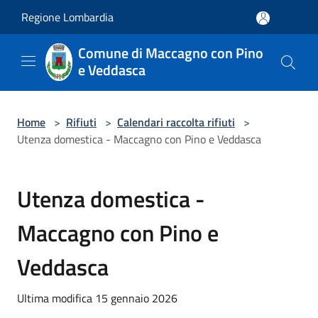
Salta al contenuto principale
Regione Lombardia
Comune di Maccagno con Pino
e Veddasca
Home
>
Rifiuti
>
Calendari raccolta rifiuti
>
Utenza domestica - Maccagno con Pino e Veddasca
Utenza domestica -
Maccagno con Pino e
Veddasca
Ultima modifica 15 gennaio 2026