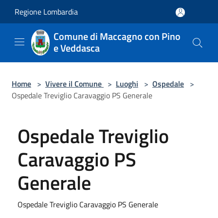
Salta al contenuto principale
Regione Lombardia
Comune di Maccagno con Pino
e Veddasca
Home
>
Vivere il Comune
>
Luoghi
>
Ospedale
>
Ospedale Treviglio Caravaggio PS Generale
Ospedale Treviglio
Caravaggio PS
Generale
Ospedale Treviglio Caravaggio PS Generale