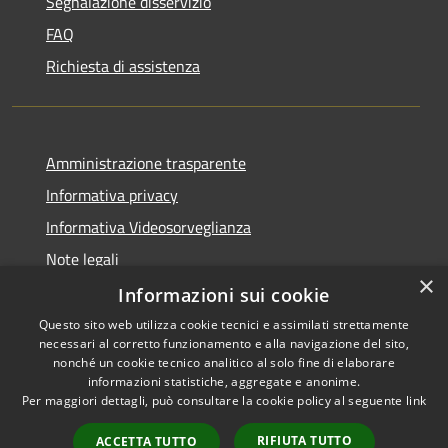
Segnalazione disservizio
FAQ
Richiesta di assistenza
Amministrazione trasparente
Informativa privacy
Informativa Videosorveglianza
Note legali
×
Dichiarazione di accessibilità
Informazioni sui cookie
Questo sito web utilizza cookie tecnici e assimilati strettamente
necessari al corretto funzionamento e alla navigazione del sito,
nonché un cookie tecnico analitico al solo fine di elaborare
informazioni statistiche, aggregate e anonime.
RSS
Copyright © 2026 • Comune di
Per maggiori dettagli, può consultare la cookie policy al seguente
link
Accessibilità
Maccagno con Pino e Veddasca
Privacy
Municipium
• Powered by
•
RIFIUTA TUTTO
ACCETTA TUTTO