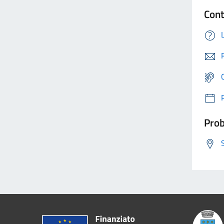
Cont
Prob