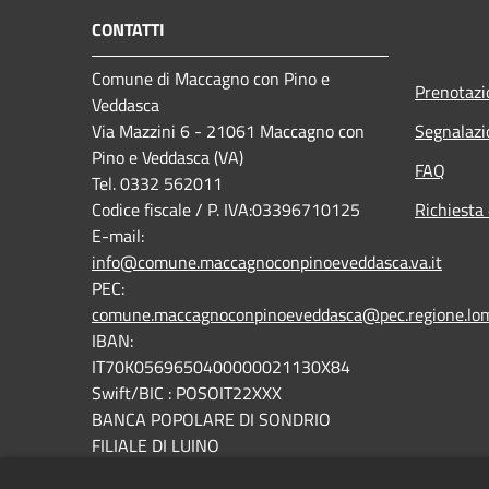
CONTATTI
Comune di Maccagno con Pino e
Prenotaz
Veddasca
Via Mazzini 6 - 21061 Maccagno con
Segnalazi
Pino e Veddasca (VA)
FAQ
Tel. 0332 562011
Codice fiscale / P. IVA:03396710125
Richiesta 
E-mail:
info@comune.maccagnoconpinoeveddasca.va.it
PEC:
comune.maccagnoconpinoeveddasca@pec.regione.lomb
IBAN:
IT70K0569650400000021130X84
Swift/BIC : POSOIT22XXX
BANCA POPOLARE DI SONDRIO
FILIALE DI LUINO
Fatturazione elettronica: codice univoco