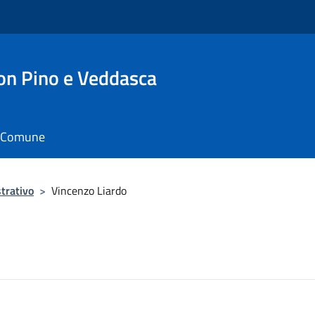
n Pino e Veddasca
il Comune
trativo
>
Vincenzo Liardo