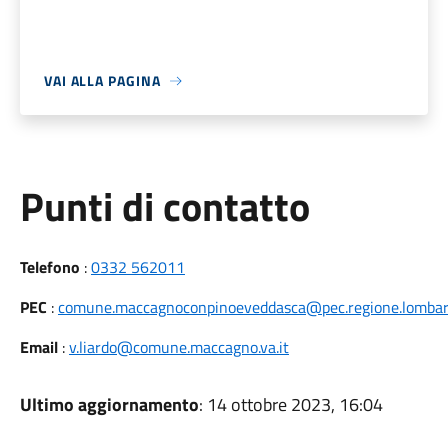
VAI ALLA PAGINA
Punti di contatto
Telefono
:
0332 562011
PEC
:
comune.maccagnoconpinoeveddasca@pec.regione.lombard
Email
:
v.liardo@comune.maccagno.va.it
Ultimo aggiornamento
: 14 ottobre 2023, 16:04