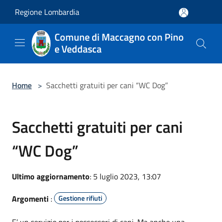
Salta al contenuto principale
Regione Lombardia
Comune di Maccagno con Pino
e Veddasca
Home
>
Sacchetti gratuiti per cani “WC Dog”
Sacchetti gratuiti per cani
“WC Dog”
Ultimo aggiornamento
: 5 luglio 2023, 13:07
Argomenti
:
Gestione rifiuti
E’ un servizio per i possessori di cani. Ma anche una