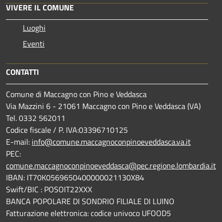
VIVERE IL COMUNE
Luoghi
Eventi
CONTATTI
Comune di Maccagno con Pino e Veddasca
Via Mazzini 6 - 21061 Maccagno con Pino e Veddasca (VA)
Tel. 0332 562011
Codice fiscale / P. IVA:03396710125
E-mail:
info@comune.maccagnoconpinoeveddasca.va.it
PEC:
comune.maccagnoconpinoeveddasca@pec.regione.lombardia.it
IBAN: IT70K0569650400000021130X84
Swift/BIC : POSOIT22XXX
BANCA POPOLARE DI SONDRIO FILIALE DI LUINO
Fatturazione elettronica: codice univoco UFOOD5