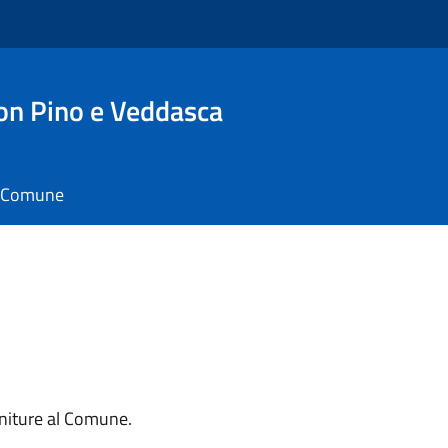
n Pino e Veddasca
il Comune
orniture al Comune.