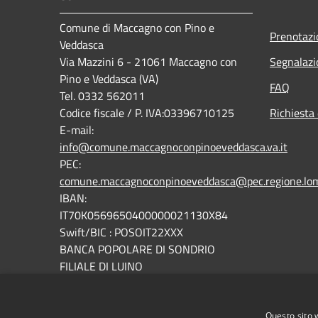
Comune di Maccagno con Pino e
Prenotaz
Veddasca
Via Mazzini 6 - 21061 Maccagno con
Segnalazi
Pino e Veddasca (VA)
FAQ
Tel. 0332 562011
Codice fiscale / P. IVA:03396710125
Richiesta 
E-mail:
info@comune.maccagnoconpinoeveddasca.va.it
PEC:
comune.maccagnoconpinoeveddasca@pec.regione.lomb
IBAN:
IT70K0569650400000021130X84
Swift/BIC : POSOIT22XXX
BANCA POPOLARE DI SONDRIO
FILIALE DI LUINO
Fatturazione elettronica: codice univoco
UFOOD5
Questo sito 