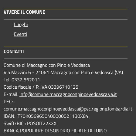
VIVERE IL COMUNE
Luoghi
Eventi
CONTATTI
Comune di Maccagno con Pino e Veddasca
Via Mazzini 6 - 21061 Maccagno con Pino e Veddasca (VA)
Tel. 0332 562011
Codice fiscale / P. IVA:03396710125
E-mail:
info@comune.maccagnoconpinoeveddasca.va.it
PEC:
comune.maccagnoconpinoeveddasca@pec.regione.lombardia.it
IBAN: IT70K0569650400000021130X84
Swift/BIC : POSOIT22XXX
BANCA POPOLARE DI SONDRIO FILIALE DI LUINO