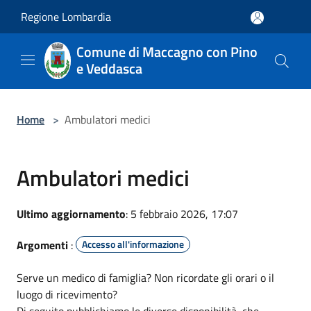
Salta al contenuto principale
Regione Lombardia
Comune di Maccagno con Pino
e Veddasca
Home
>
Ambulatori medici
Ambulatori medici
Ultimo aggiornamento
: 5 febbraio 2026, 17:07
Argomenti
:
Accesso all'informazione
Serve un medico di famiglia? Non ricordate gli orari o il
luogo di ricevimento?
Di seguito pubblichiamo le diverse disponibilità, che