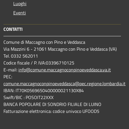
Luoghi
Eventi
CONTATTI
Comune di Maccagno con Pino e Veddasca
Via Mazzini 6 - 21061 Maccagno con Pino e Veddasca (VA)
Tel. 0332 562011
Codice fiscale / P. IVA:03396710125
E-mail:
info@comune.maccagnoconpinoeveddasca.va.it
PEC:
comune.maccagnoconpinoeveddasca@pec.regione.lombardia.it
IBAN: IT70K0569650400000021130X84
Swift/BIC : POSOIT22XXX
BANCA POPOLARE DI SONDRIO FILIALE DI LUINO
Fatturazione elettronica: codice univoco UFOOD5