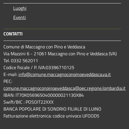
Luoghi
Eventi
CONTATTI
Comune di Maccagno con Pino e Veddasca
Via Mazzini 6 - 21061 Maccagno con Pino e Veddasca (VA)
Tel. 0332 562011
Codice fiscale / P. IVA:03396710125
E-mail:
info@comune.maccagnoconpinoeveddasca.va.it
PEC:
comune.maccagnoconpinoeveddasca@pec.regione.lombardia.it
IBAN: IT70K0569650400000021130X84
Swift/BIC : POSOIT22XXX
BANCA POPOLARE DI SONDRIO FILIALE DI LUINO
Fatturazione elettronica: codice univoco UFOOD5