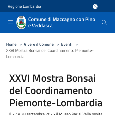
Salta al contenuto principale
Regione Lombardia
Comune di Maccagno con Pino
e Veddasca
Home
>
Vivere il Comune
>
Eventi
>
XXVI Mostra Bonsai del Coordinamento Piemonte-
Lombardia
XXVI Mostra Bonsai
del Coordinamento
Piemonte-Lombardia
Il 27 e 28 settembre 2025 il Museo Parisi Valle ospita