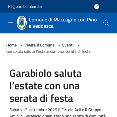
Salta al contenuto principale
Regione Lombardia
Comune di Maccagno con Pino
e Veddasca
Home
>
Vivere il Comune
>
Eventi
>
Garabiolo saluta l’estate con una serata di festa
Garabiolo saluta
l’estate con una
serata di festa
Sabato 13 settembre 2025 il Circolo Acli e il Gruppo
Amici di Garabiolo organizzano una serata di comunità