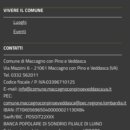
VIVERE IL COMUNE
Luoghi
Eventi
CONTATTI
Comune di Maccagno con Pino e Veddasca
Via Mazzini 6 - 21061 Maccagno con Pino e Veddasca (VA)
Tel. 0332 562011
Codice fiscale / P. IVA:03396710125
E-mail:
info@comune.maccagnoconpinoeveddasca.va.it
PEC:
comune.maccagnoconpinoeveddasca@pec.regione.lombardia.it
IBAN: IT70K0569650400000021130X84
Swift/BIC : POSOIT22XXX
BANCA POPOLARE DI SONDRIO FILIALE DI LUINO