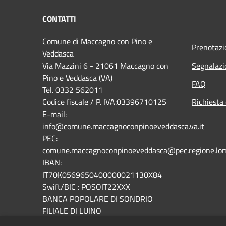
CONTATTI
Comune di Maccagno con Pino e
Prenotaz
Veddasca
Via Mazzini 6 - 21061 Maccagno con
Segnalazi
Pino e Veddasca (VA)
FAQ
Tel. 0332 562011
Codice fiscale / P. IVA:03396710125
Richiesta 
E-mail:
info@comune.maccagnoconpinoeveddasca.va.it
PEC:
comune.maccagnoconpinoeveddasca@pec.regione.lomb
IBAN:
IT70K0569650400000021130X84
Swift/BIC : POSOIT22XXX
BANCA POPOLARE DI SONDRIO
FILIALE DI LUINO
Fatturazione elettronica: codice univoco