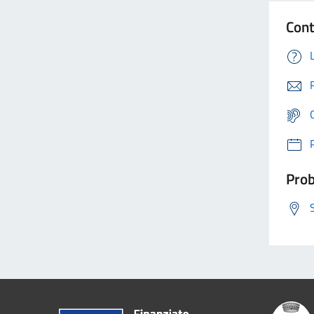
Cont
Prob